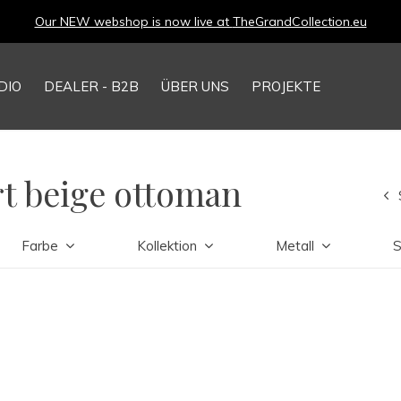
Our NEW webshop is now live at
TheGrandCollection.eu
DIO
DEALER - B2B
ÜBER UNS
PROJEKTE
rt beige ottoman
Farbe
Kollektion
Metall
S