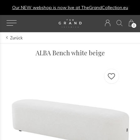
Our NEW webshop is now live at
TheGrandCollection.eu
0
Zurück
ALBA Bench white beige