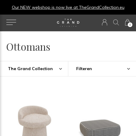
Our NEW webshop is now live at
TheGrandCollection.eu
0
Ottomans
The Grand Collection
Filteren