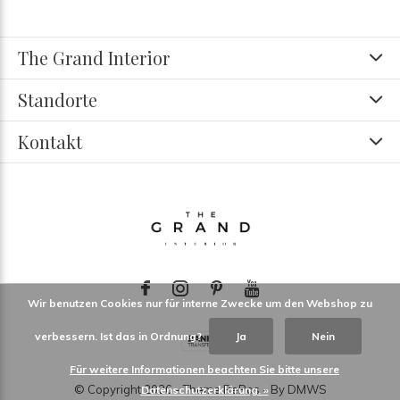
The Grand Interior
Standorte
Kontakt
Wir benutzen Cookies nur für interne Zwecke um den Webshop zu
verbessern. Ist das in Ordnung?
Ja
Nein
Für weitere Informationen beachten Sie bitte unsere
© Copyright
2026
- Theme RePos - By
DMWS
Datenschutzerklärung. »