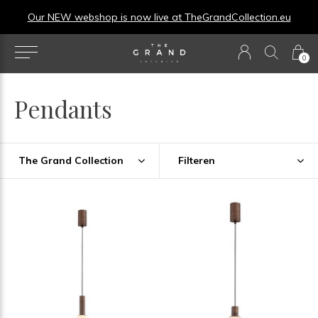
Our NEW webshop is now live at
TheGrandCollection.eu
0
Pendants
The Grand Collection
Filteren