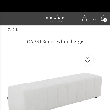
u
0
Zurück
CAPRI Bench white beige