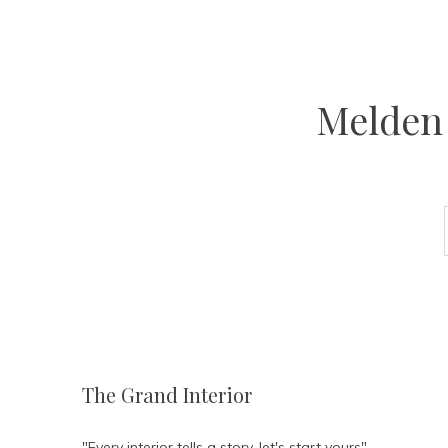
Melden 
The Grand Interior
"Every interior tells a story, let's start yours"