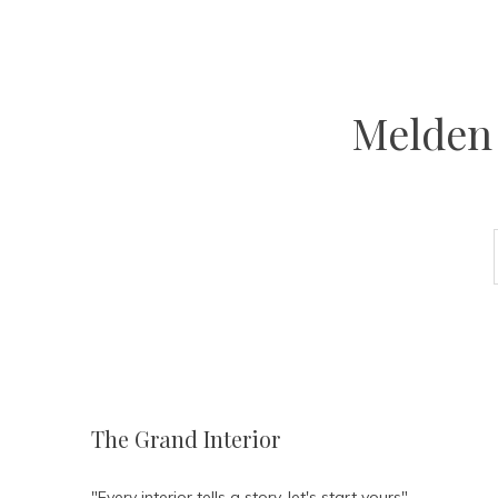
Melden 
The Grand Interior
"Every interior tells a story, let's start yours"