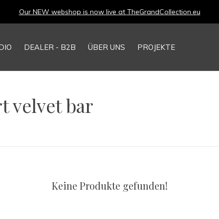
Our NEW webshop is now live at
TheGrandCollection.eu
DIO
DEALER - B2B
ÜBER UNS
PROJEKTE
t velvet bar
Keine Produkte gefunden!