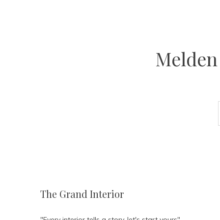
Melden 
The Grand Interior
"Every interior tells a story, let's start yours"