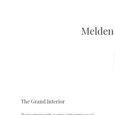
Melden 
The Grand Interior
"Every interior tells a story, let's start yours"