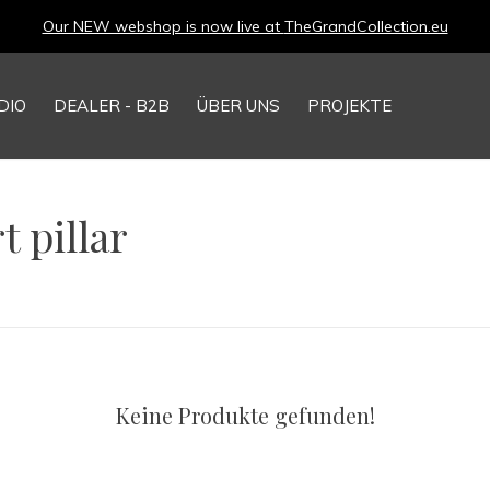
Our NEW webshop is now live at
TheGrandCollection.eu
DIO
DEALER - B2B
ÜBER UNS
PROJEKTE
t pillar
Keine Produkte gefunden!