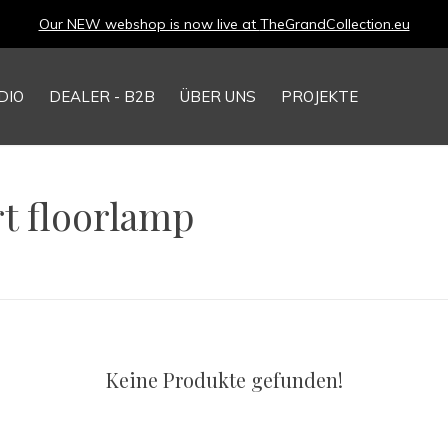
Our NEW webshop is now live at
TheGrandCollection.eu
DIO
DEALER - B2B
ÜBER UNS
PROJEKTE
rt floorlamp
Keine Produkte gefunden!