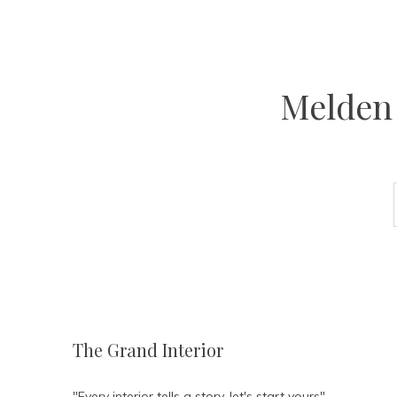
Melden 
The Grand Interior
"Every interior tells a story, let's start yours"