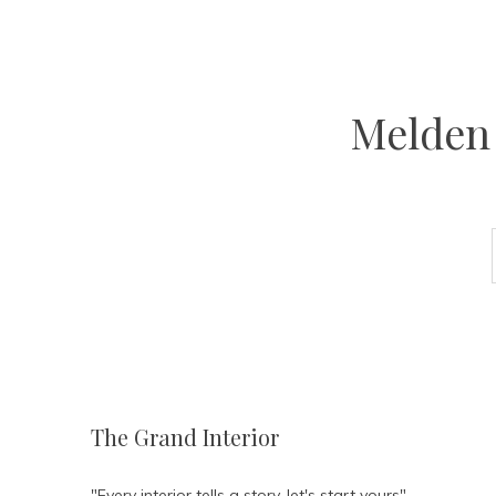
Melden 
The Grand Interior
"Every interior tells a story, let's start yours"