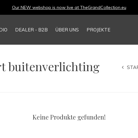
Our NEW webshop is now live at
TheGrandCollection.eu
DIO
DEALER - B2B
ÜBER UNS
PROJEKTE
t buitenverlichting
STA
Keine Produkte gefunden!