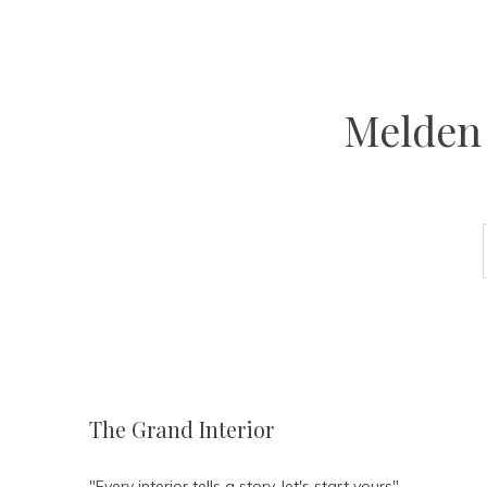
Melden 
The Grand Interior
"Every interior tells a story, let's start yours"