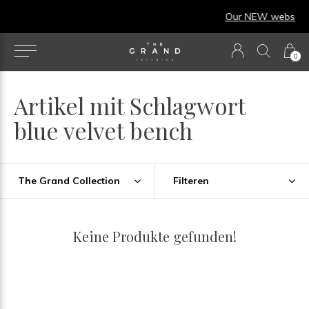
Our NEW webshop is now live at
TheGrandColle
0
Artikel mit Schlagwort
blue velvet bench
The Grand Collection
Filteren
Keine Produkte gefunden!