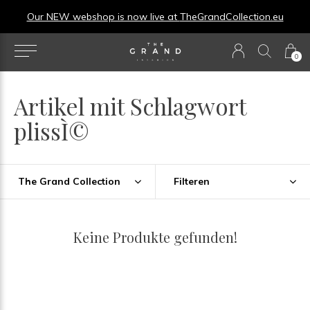
Our NEW webshop is now live at
TheGrandCollection.eu
0
Artikel mit Schlagwort
plissÌ©
The Grand Collection
Filteren
Keine Produkte gefunden!