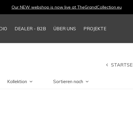
Our NEW webshop is now live at
TheGrandCollection.eu
DIO
DEALER - B2B
ÜBER UNS
PROJEKTE
STARTSE
Kollektion
Sortieren nach