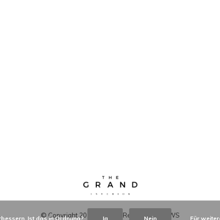
© Copyright
2026
- Theme RePos - By
DMWS
bessern. Ist das in Ordnung?
Ja
Nein
Für weiter