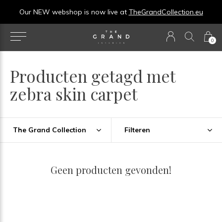
Our NEW webshop is now live at
TheGrandCollection.eu
0
Producten getagd met
zebra skin carpet
The Grand Collection
Filteren
Geen producten gevonden!