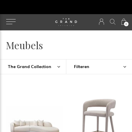
Our NEW webshop is now live at
TheGrandCollection.
0
Meubels
The Grand Collection
Filteren