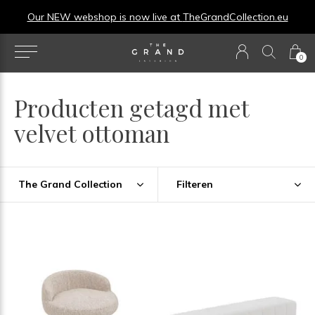
Our NEW webshop is now live at
TheGrandCollection.eu
0
Producten getagd met
velvet ottoman
The Grand Collection
Filteren