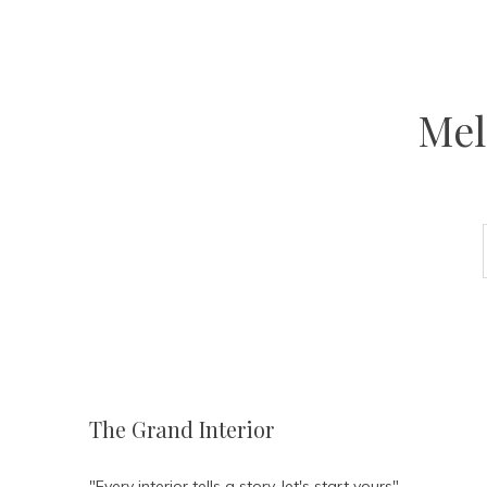
Mel
The Grand Interior
"Every interior tells a story, let's start yours"