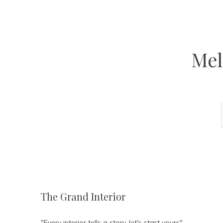
Mel
The Grand Interior
"Every interior tells a story, let's start yours"