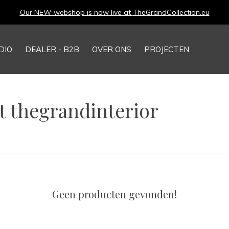
Our NEW webshop is now live at
TheGrandCollection.eu
DIO
DEALER - B2B
OVER ONS
PROJECTEN
 thegrandinterior
Geen producten gevonden!