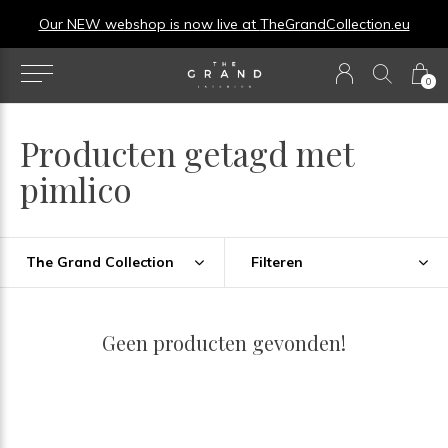
Our NEW webshop is now live at
TheGrandCollection.eu
0
Producten getagd met
pimlico
The Grand Collection
Filteren
Geen producten gevonden!