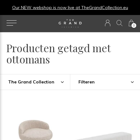
Our NEW webshop is now live at
TheGrandCollection.eu
0
Producten getagd met
ottomans
The Grand Collection
Filteren