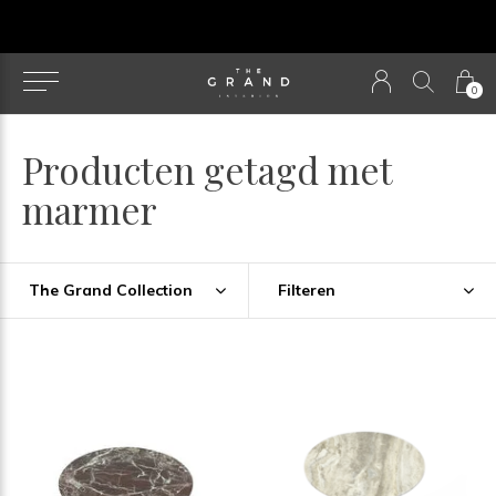
Our NEW webshop is now live at
TheGrandCollecti
0
Producten getagd met
marmer
The Grand Collection
Filteren