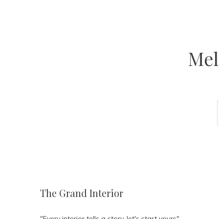
Mel
The Grand Interior
"Every interior tells a story, let's start yours"