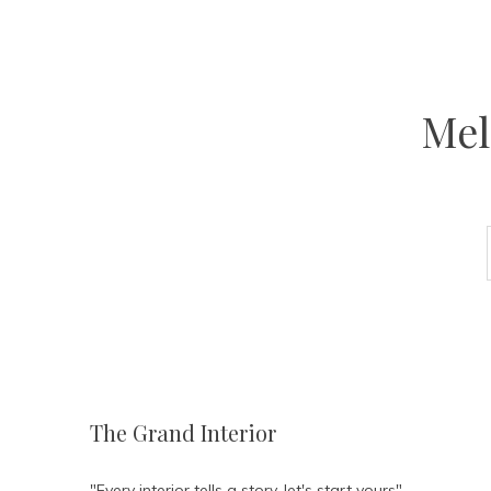
Mel
The Grand Interior
"Every interior tells a story, let's start yours"