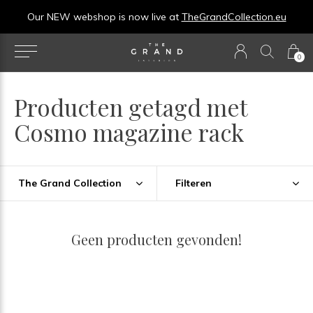
Our NEW webshop is now live at
TheGrandCollection.eu
0
Producten getagd met
Cosmo magazine rack
The Grand Collection
Filteren
Geen producten gevonden!