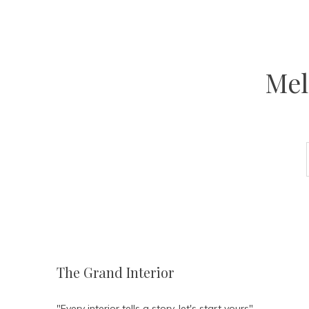
Mel
The Grand Interior
"Every interior tells a story, let's start yours"