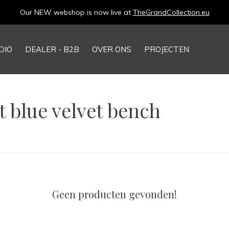
Our NEW webshop is now live at
TheGrandCollection.eu
DIO
DEALER - B2B
OVER ONS
PROJECTEN
 blue velvet bench
Geen producten gevonden!