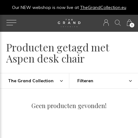
Our NEW webshop is now live at
TheGrandCollection.eu
0
Producten getagd met
Aspen desk chair
The Grand Collection
Filteren
Geen producten gevonden!