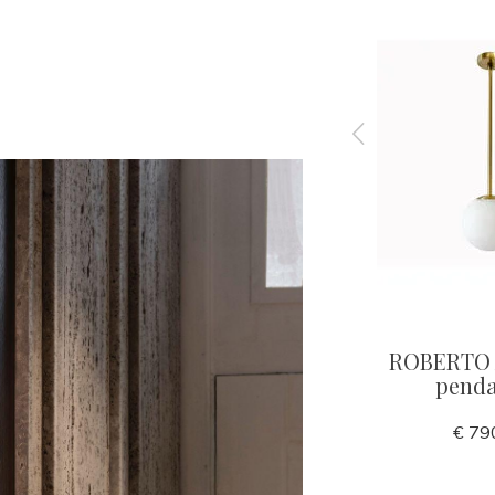
elier
MARIO Alabaster pendant
ROBERTO 
pend
€ 590,00
€ 79