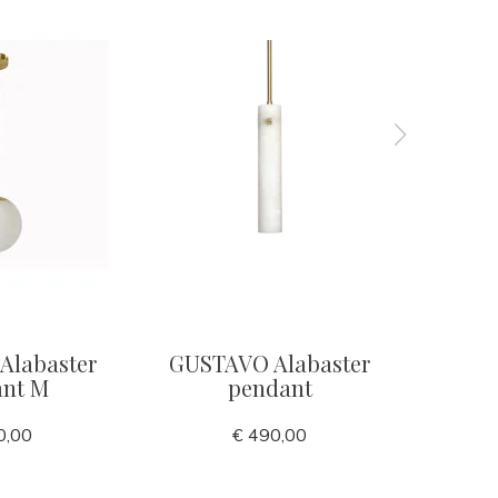
Alabaster
GUSTAVO Alabaster
CASTE
ant M
pendant
0,00
€ 490,00