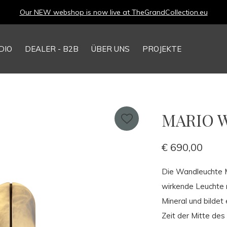
Our NEW webshop is now live at
TheGrandCollection.eu
DIO
DEALER - B2B
ÜBER UNS
PROJEKTE
MARIO Wa
€ 690,00
Die Wandleuchte 
wirkende Leuchte 
Mineral und bildet
Zeit der Mitte de