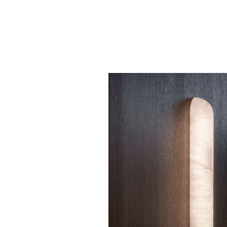
CASTELLO Wall light
VITTORIA chand
alabaster L
alabaster
€ 920,00
€ 5.990,00