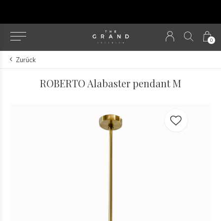
Our NEW webshop is now live at
TheGrandCollection.
0
Zurück
ROBERTO Alabaster pendant M