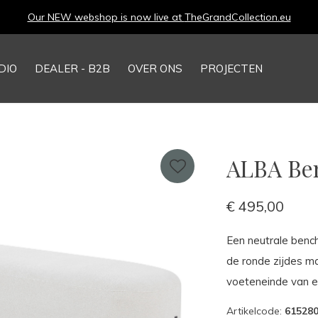
Our NEW webshop is now live at
TheGrandCollection.eu
DIO
DEALER - B2B
OVER ONS
PROJECTEN
ALBA Ben
€ 495,00
Een neutrale bench
de ronde zijdes ma
voeteneinde van ee
Artikelcode:
61528