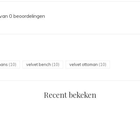
 van 0 beoordelingen
mans
(10)
velvet bench
(10)
velvet ottoman
(10)
Recent bekeken