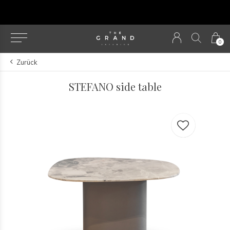
u
0
Zurück
STEFANO side table