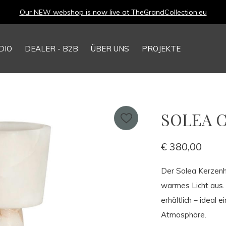
Our NEW webshop is now live at
TheGrandCollection.eu
DIO
DEALER - B2B
ÜBER UNS
PROJEKTE
SOLEA C
€ 380,00
Der Solea Kerzenha
warmes Licht aus. 
erhältlich – ideal 
Atmosphäre.