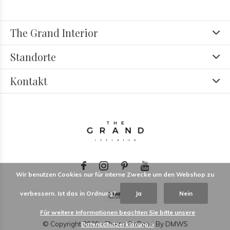
The Grand Interior
Standorte
Kontakt
Wir benutzen Cookies nur für interne Zwecke um den Webshop zu
verbessern. Ist das in Ordnung?
Ja
Nein
Für weitere Informationen beachten Sie bitte unsere
© Copyright
2026
- Theme RePos - By
DMWS
Datenschutzerklärung. »