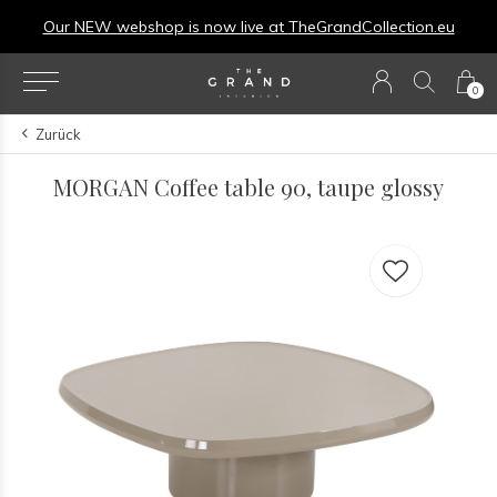
Our NEW webshop is now live at
TheGrandCollection.eu
0
Zurück
MORGAN Coffee table 90, taupe glossy