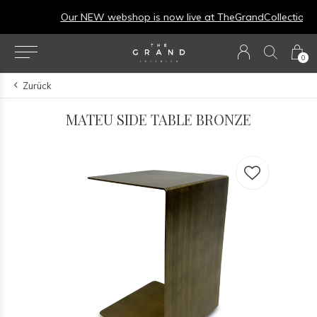
Our NEW webshop is now live at
TheGrandCollection.eu
0
Zurück
MATEU SIDE TABLE BRONZE