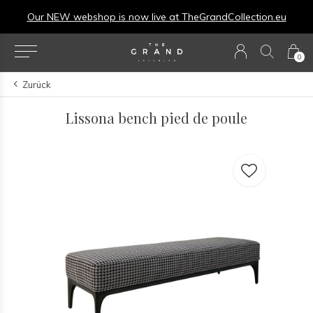
Our NEW webshop is now live at
TheGrandCollection.eu
0
Zurück
Lissona bench pied de poule