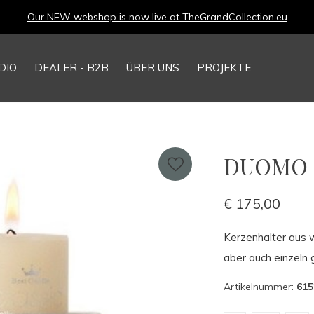
Our NEW webshop is now live at
TheGrandCollection.eu
DIO
DEALER - B2B
ÜBER UNS
PROJEKTE
DUOMO C
€ 175,00
Kerzenhalter aus w
aber auch einzeln 
Artikelnummer:
615