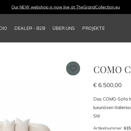
Our NEW webshop is now live at
TheGrandCollection.eu
DIO
DEALER - B2B
ÜBER UNS
PROJEKTE
COMO Cur
€ 6.500,00
Das COMO-Sofa ha
luxuriösen italieni
Stil
Artikelnummer:
615