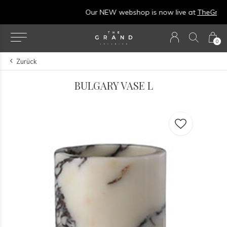
Our NEW webshop is now live at
TheGrandCollection.eu
0
Zurück
BULGARY VASE L