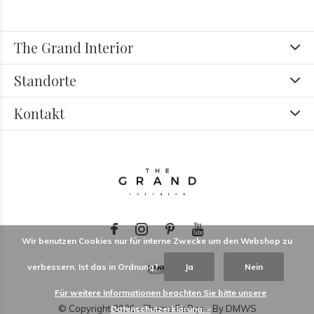
The Grand Interior
Standorte
Kontakt
Wir benutzen Cookies nur für interne Zwecke um den Webshop zu
verbessern. Ist das in Ordnung?
Ja
Nein
Für weitere Informationen beachten Sie bitte unsere
© Copyright
2026
- Theme RePos - By
DMWS
Datenschutzerklärung. »