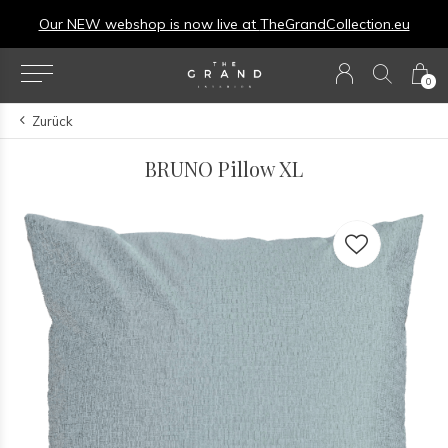
Our NEW webshop is now live at
TheGrandCollection.eu
0
Zurück
BRUNO Pillow XL