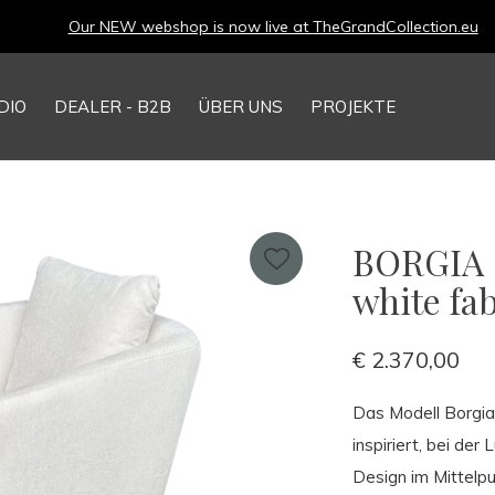
Our NEW webshop is now live at
TheGrandCollection.eu
DIO
DEALER - B2B
ÜBER UNS
PROJEKTE
BORGIA S
white fab
€ 2.370,00
Das Modell Borgia 
inspiriert, bei de
Design im Mittelpu