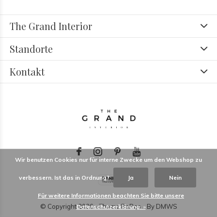
The Grand Interior
Standorte
Kontakt
Wir benutzen Cookies nur für interne Zwecke um den Webshop zu
verbessern. Ist das in Ordnung?
Ja
Nein
Für weitere Informationen beachten Sie bitte unsere
© Copyright
2026
- Theme RePos - By
DMWS
Datenschutzerklärung. »