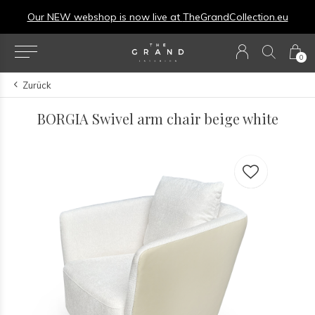
Our NEW webshop is now live at
TheGrandCollection.eu
0
Zurück
BORGIA Swivel arm chair beige white