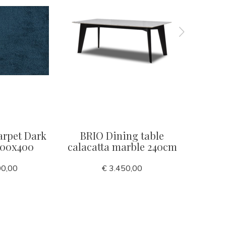
rpet Dark
BRIO Dining table
MILAN
300x400
calacatta marble 240cm
L
00,00
€ 3.450,00