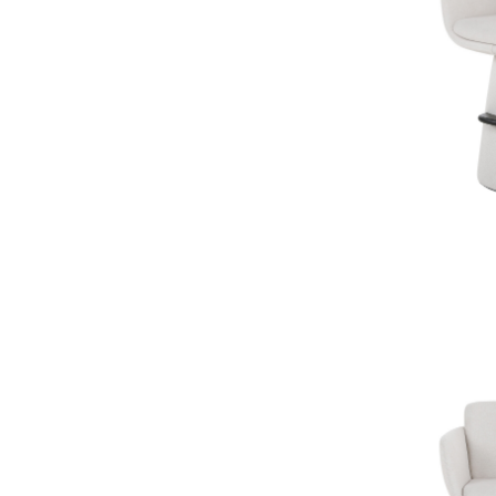
BRIO Dining t
calacatta marble
€ 3.450,00