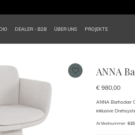
Our NEW webshop is now live at
TheGrandCollection.eu
DIO
DEALER - B2B
ÜBER UNS
PROJEKTE
ANNA Bar
€ 980,00
ANNA Barhocker Gre
inklusive Drehsyst
Artikelnummer:
615