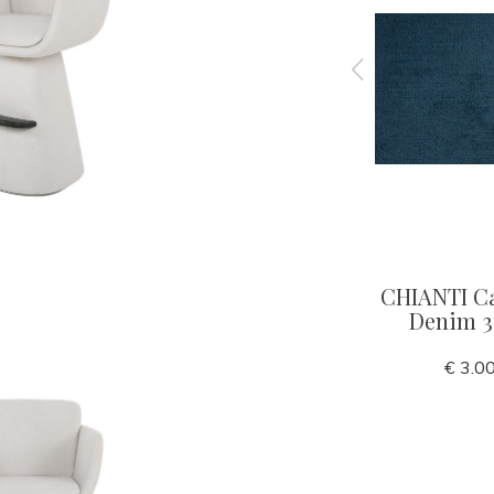
able
MILANO Dining Chair
CHIANTI Ca
 240cm
Light Beige
Denim 
€ 490,00
€ 3.0