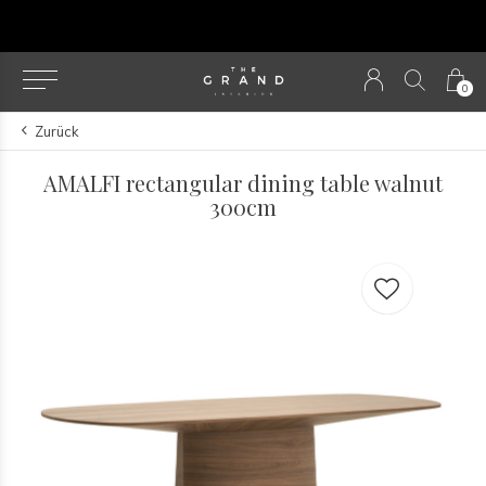
u
0
Zurück
AMALFI rectangular dining table walnut
300cm