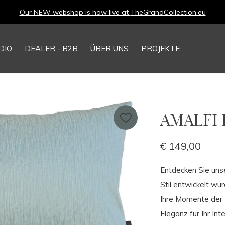
Our NEW webshop is now live at
TheGrandCollection.eu
DIO
DEALER - B2B
ÜBER UNS
PROJEKTE
AMALFI P
€ 149,00
Entdecken Sie unse
Stil entwickelt w
Ihre Momente der 
Eleganz für Ihr Inte