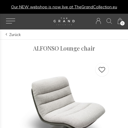
Our NEW webshop is now live at
TheGrandCollection.eu
0
Zurück
ALFONSO Lounge chair