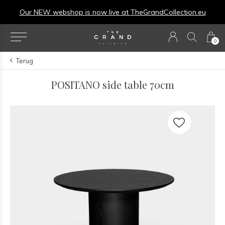
Our NEW webshop is now live at
TheGrandCollection.eu
0
Terug
POSITANO side table 70cm