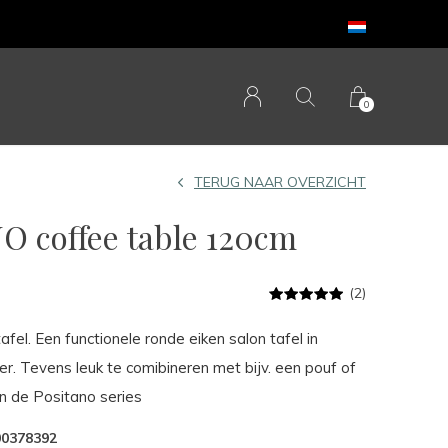
0
TERUG NAAR OVERZICHT
 coffee table 120cm
(2)
el. Een functionele ronde eiken salon tafel in
. Tevens leuk te comibineren met bijv. een pouf of
an de Positano series
00378392