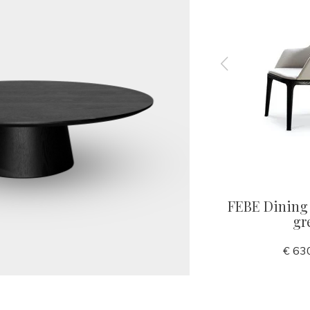
hair
MILANO Dining Chair
FEBE Dining 
et
Greige
gr
€ 490,00
€ 63