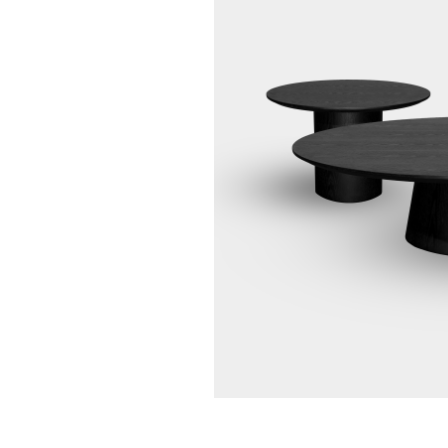
MILO Dining C
Graphite Velv
€ 590,00