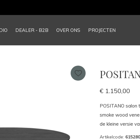
DIO
DEALER - B2B
OVER ONS
PROJECTEN
POSITANO
€ 1.150,00
POSITANO salon taf
smoke wood veneer
de kleine versie v
Artikelcode:
61528