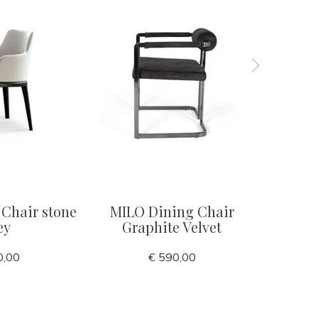
Chair stone
MILO Dining Chair
MILAN
ey
Graphite Velvet
0,00
€ 590,00