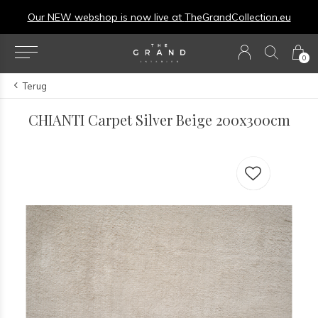
Our NEW webshop is now live at
TheGrandCollection.eu
0
Terug
CHIANTI Carpet Silver Beige 200x300cm