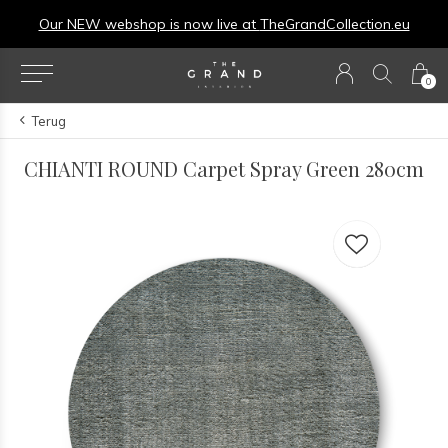
Our NEW webshop is now live at
TheGrandCollection.eu
0
Terug
CHIANTI ROUND Carpet Spray Green 280cm